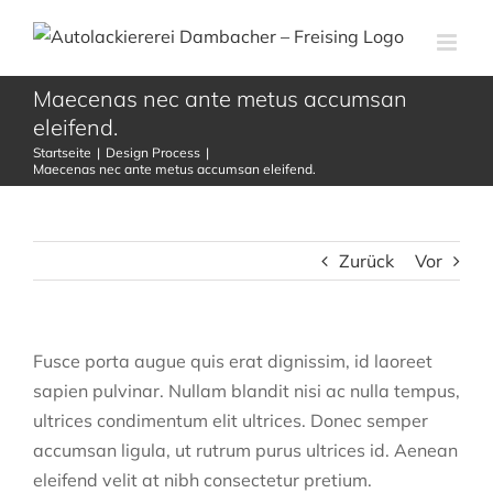
Zum
Inhalt
springen
Maecenas nec ante metus accumsan
eleifend.
Startseite
Design Process
Maecenas nec ante metus accumsan eleifend.
Zurück
Vor
Fusce porta augue quis erat dignissim, id laoreet
sapien pulvinar. Nullam blandit nisi ac nulla tempus,
ultrices condimentum elit ultrices. Donec semper
accumsan ligula, ut rutrum purus ultrices id. Aenean
eleifend velit at nibh consectetur pretium.