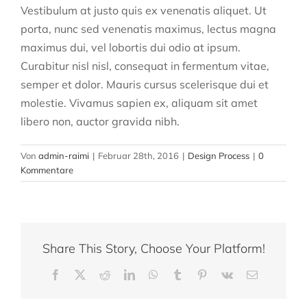
Vestibulum at justo quis ex venenatis aliquet. Ut
porta, nunc sed venenatis maximus, lectus magna
maximus dui, vel lobortis dui odio at ipsum.
Curabitur nisl nisl, consequat in fermentum vitae,
semper et dolor. Mauris cursus scelerisque dui et
molestie. Vivamus sapien ex, aliquam sit amet
libero non, auctor gravida nibh.
Von
admin-raimi
|
Februar 28th, 2016
|
Design Process
|
0
Kommentare
Share This Story, Choose Your Platform!
Facebook
X
Reddit
LinkedIn
WhatsApp
Tumblr
Pinterest
Vk
E-
Mail