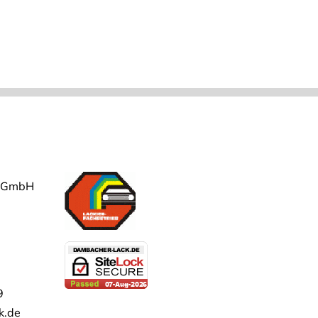
r GmbH
9
k.de