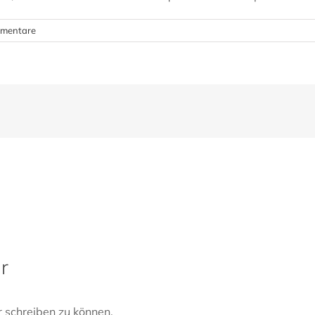
mentare
r
 schreiben zu können.