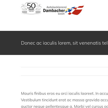
Zum
Inhalt
springen
Donec ac iaculis lorem, sit venenatis tel
Mauris finibus eros eu orci iaculis laoreet. In acc
Vestibulum tincidunt erat ac massa gravida accu
auctor neque pellentesque a. Morbi vel cursus od