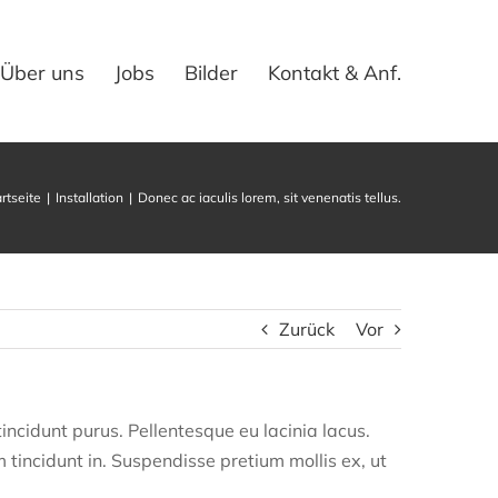
Über uns
Jobs
Bilder
Kontakt & Anf.
rtseite
Installation
Donec ac iaculis lorem, sit venenatis tellus.
Zurück
Vor
 tincidunt purus. Pellentesque eu lacinia lacus.
incidunt in. Suspendisse pretium mollis ex, ut