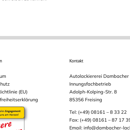
on
Kontakt
sum
Autolackiererei Dambache
hutz
Innungsfachbetrieb
ichtlinie (EU)
Adolph-Kolping-Str. 8
freiheitserklärung
85356 Freising
Tel: (+49) 08161 – 8 33 22
Fax: (+49) 08161 – 87 17 3
Email:
info@dambacher-lac