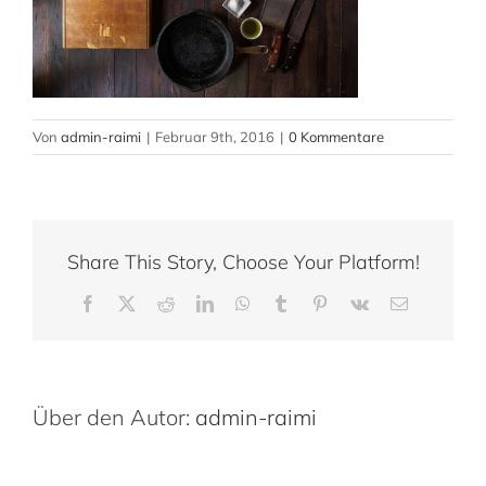
Von
admin-raimi
|
Februar 9th, 2016
|
0 Kommentare
Share This Story, Choose Your Platform!
Facebook
X
Reddit
LinkedIn
WhatsApp
Tumblr
Pinterest
Vk
E-
Mail
Über den Autor:
admin-raimi