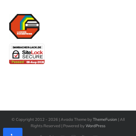
© Copyright 2012 -
2026 | Avada Theme by
ThemeFusion
| All
Rights Reserved | Powered by
WordPress