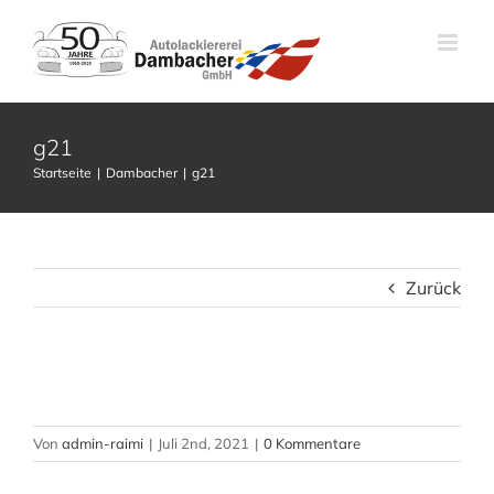
Zum
Inhalt
springen
g21
Startseite
Dambacher
g21
Zurück
Von
admin-raimi
|
Juli 2nd, 2021
|
0 Kommentare