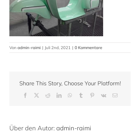
Von
admin-raimi
|
Juli 2nd, 2021
|
0 Kommentare
Share This Story, Choose Your Platform!
Facebook
X
Reddit
LinkedIn
WhatsApp
Tumblr
Pinterest
Vk
E-
Mail
Über den Autor:
admin-raimi