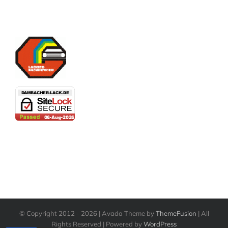
© Copyright 2012 -
2026 | Avada Theme by
ThemeFusion
| All
Rights Reserved | Powered by
WordPress