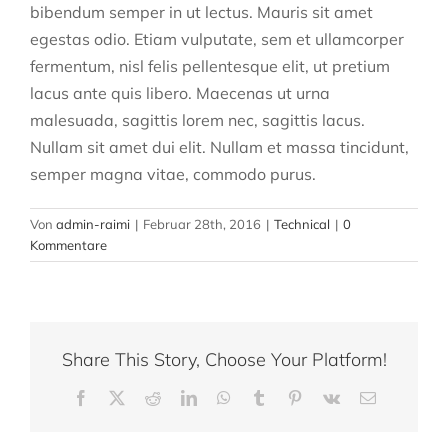
bibendum semper in ut lectus. Mauris sit amet
egestas odio. Etiam vulputate, sem et ullamcorper
fermentum, nisl felis pellentesque elit, ut pretium
lacus ante quis libero. Maecenas ut urna
malesuada, sagittis lorem nec, sagittis lacus.
Nullam sit amet dui elit. Nullam et massa tincidunt,
semper magna vitae, commodo purus.
Von
admin-raimi
|
Februar 28th, 2016
|
Technical
|
0
Kommentare
Share This Story, Choose Your Platform!
Facebook
X
Reddit
LinkedIn
WhatsApp
Tumblr
Pinterest
Vk
E-
Mail